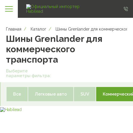
Главная
/
Каталог
/
Шины Grenlander для коммерческого 
Шины Grenlander для
коммерческого
транспорта
Выберите
параметры фильтра:
Все
Легковые авто
SUV
Kоммерческий
VAN
L-Power28